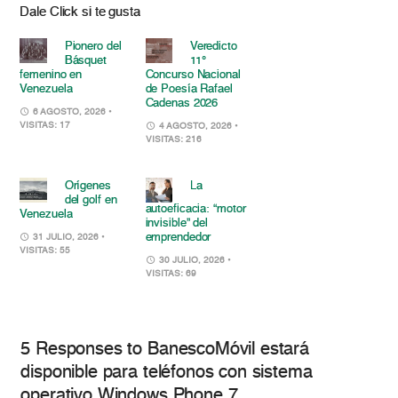
Dale Click si te gusta
Pionero del
Veredicto
Básquet
11°
femenino en
Concurso Nacional
Venezuela
de Poesía Rafael
Cadenas 2026
6 AGOSTO, 2026
•
VISITAS: 17
4 AGOSTO, 2026
•
VISITAS: 216
Orígenes
La
del golf en
autoeficacia: “motor
Venezuela
invisible” del
emprendedor
31 JULIO, 2026
•
VISITAS: 55
30 JULIO, 2026
•
VISITAS: 69
5 Responses to BanescoMóvil estará
disponible para teléfonos con sistema
operativo Windows Phone 7