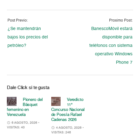
Post Previo:
Proximo Post:
¿Se mantendrán
BanescoMóvil estará
bajos los precios del
disponible para
petróleo?
teléfonos con sistema
operativo Windows
Phone 7
Dale Click si te gusta
Pionero del
Veredicto
Básquet
11°
femenino en
Concurso Nacional
Venezuela
de Poesía Rafael
Cadenas 2026
6 AGOSTO, 2026
•
VISITAS: 40
4 AGOSTO, 2026
•
VISITAS: 246