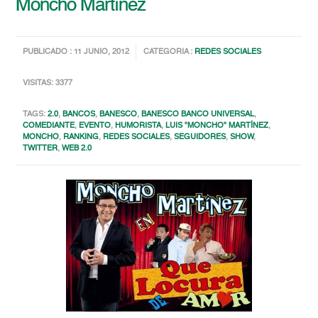
Moncho Martínez
PUBLICADO : 11 JUNIO, 2012
CATEGORIA :
REDES SOCIALES
VISITAS: 3377
TAGS:
2.0
,
BANCOS
,
BANESCO
,
BANESCO BANCO UNIVERSAL
,
COMEDIANTE
,
EVENTO
,
HUMORISTA
,
LUIS "MONCHO" MARTÍNEZ
,
MONCHO
,
RANKING
,
REDES SOCIALES
,
SEGUIDORES
,
SHOW
,
TWITTER
,
WEB 2.0