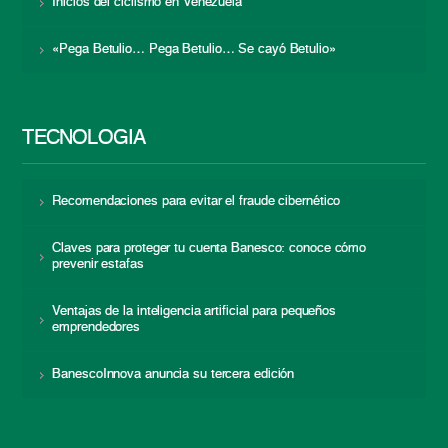
Inicios del ciclismo en Venezuela
«Pega Betulio… Pega Betulio… Se cayó Betulio»
TECNOLOGÍA
Recomendaciones para evitar el fraude cibernético
Claves para proteger tu cuenta Banesco: conoce cómo
prevenir estafas
Ventajas de la inteligencia artificial para pequeños
emprendedores
BanescoInnova anuncia su tercera edición