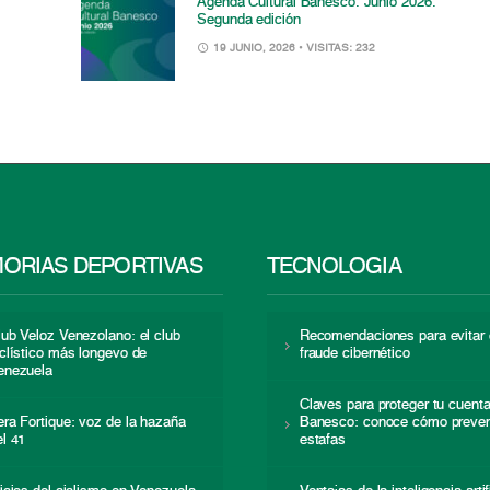
Agenda Cultural Banesco. Junio 2026.
Segunda edición
19 JUNIO, 2026
• VISITAS: 232
ORIAS DEPORTIVAS
TECNOLOGÍA
lub Veloz Venezolano: el club
Recomendaciones para evitar 
iclístico más longevo de
fraude cibernético
enezuela
Claves para proteger tu cuent
era Fortique: voz de la hazaña
Banesco: conoce cómo preven
el 41
estafas