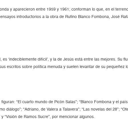
nda y aparecieron entre 1959 y 1961; conforman lo que, en el terreno 
s ensayos introductorios a la obra de Rufino Blanco Fombona, José Raf
s ‘indeciblemente difícil’, y la de Jesús está entre las mejores. Su f
sus escritos sobre política menuda y suelen levantar de su pequeñez l
ue figuran: “El cuarto mundo de Picón Salas”; “Blanco Fombona y el país
mo diálogo”; “Adriano, de Valera a Talavera”; “Las novelas del 28”; “Ote
 y “Visión de Ramos Sucre”, por mencionar algunos.