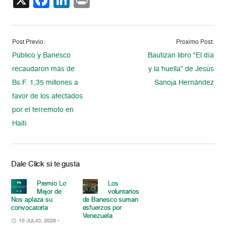
X
Facebook
LinkedIn
Print
Post Previo:
Proximo Post:
Público y Banesco
Bautizan libro “El día
recaudaron más de
y la huella” de Jesús
Bs.F. 1,35 millones a
Sanoja Hernández
favor de los afectados
por el terremoto en
Haití
Dale Click si te gusta
Premio Lo
Los
Mejor de
voluntarios
Nos aplaza su
de Banesco suman
convocatoria
esfuerzos por
Venezuela
10 JULIO, 2026
•