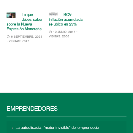
Lo que
BCV:
debes saber
Inflación acumulada
sobre la Nueva
se ubicó en 23%
Expresión Monetaria
12 JUNIO, 2014
•
VISITAS: 2665
6 SEPTIEMBRE, 2021
• VISITAS: 7647
EMPRENDEDORES
La autoeficacia: “motor invisible” del emprendedor