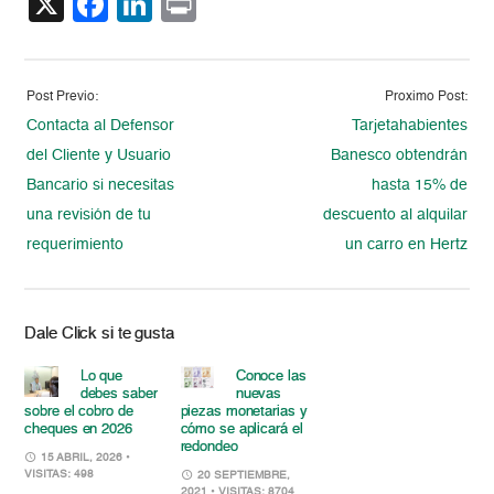
X
Facebook
LinkedIn
Print
Post Previo:
Proximo Post:
Contacta al Defensor
Tarjetahabientes
del Cliente y Usuario
Banesco obtendrán
Bancario si necesitas
hasta 15% de
una revisión de tu
descuento al alquilar
requerimiento
un carro en Hertz
Dale Click si te gusta
Lo que
Conoce las
debes saber
nuevas
sobre el cobro de
piezas monetarias y
cheques en 2026
cómo se aplicará el
redondeo
15 ABRIL, 2026
•
VISITAS: 498
20 SEPTIEMBRE,
2021
• VISITAS: 8704