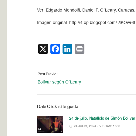
Ver: Edgardo Mondolfi, Daniel F. O´Leary, Caracas,
Imagen original: http://4.bp.blogspot.com/-5
X
Facebook
LinkedIn
Print
Post Previo:
Bolívar según O´Leary
Dale Click si te gusta
24 de julio: Natalicio de Simón Bolívar
24 JULIO, 2024
• VISITAS: 1500