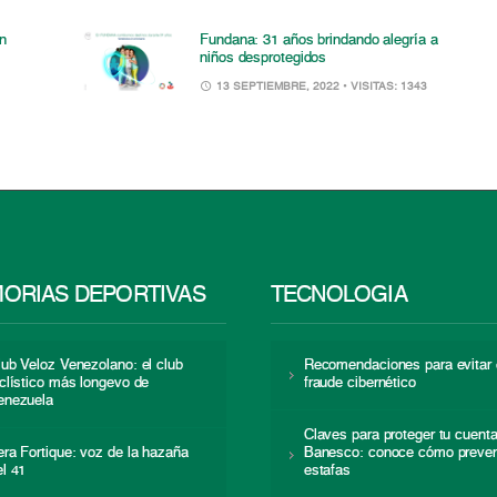
n
Fundana: 31 años brindando alegría a
niños desprotegidos
13 SEPTIEMBRE, 2022
• VISITAS: 1343
ORIAS DEPORTIVAS
TECNOLOGÍA
lub Veloz Venezolano: el club
Recomendaciones para evitar 
iclístico más longevo de
fraude cibernético
enezuela
Claves para proteger tu cuent
era Fortique: voz de la hazaña
Banesco: conoce cómo preven
el 41
estafas