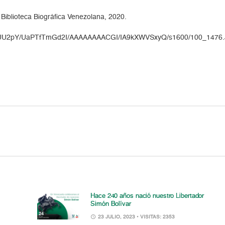
 Biblioteca Biográfica Venezolana, 2020.
KOwr6UU2pY/UaPTfTmGd2I/AAAAAAAACGI/IA9kXWVSxyQ/s1600/100_1476
Hace 240 años nació nuestro Libertador
Simón Bolívar
23 JULIO, 2023
• VISITAS: 2353