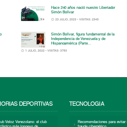
Hace 240 años nació nuestro Libertador
Simón Bolívar
23 JULIO, 2023
• VISITAS: 2345
ro
Simón Bolívar, figura fundamental de la
Independencia de Venezuela y de
Hispanoamérica (Parte...
1 JULIO, 2022
• VISITAS: 3763
ORIAS DEPORTIVAS
TECNOLOGÍA
lub Veloz Venezolano: el club
Recomendaciones para evitar 
iclístico más longevo de
fraude cibernético