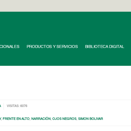
UCIONALES
PRODUCTOS Y SERVICIOS
BIBLIOTECA DIGITAL
A
VISITAS: 6076
Y
,
FRENTE EN ALTO
,
NARRACIÓN
,
OJOS NEGROS
,
SIMON BOLIVAR