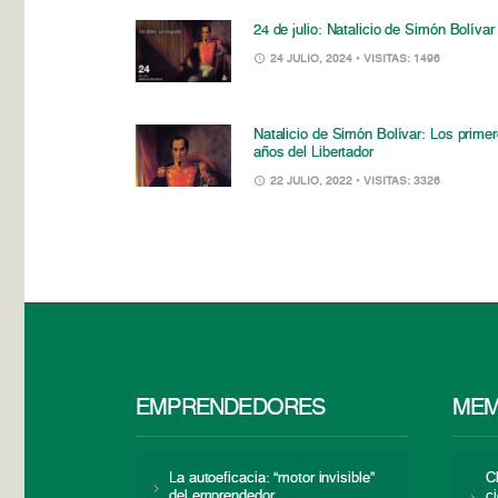
24 de julio: Natalicio de Simón Bolívar
24 JULIO, 2024
• VISITAS: 1496
Natalicio de Simón Bolívar: Los prime
años del Libertador
22 JULIO, 2022
• VISITAS: 3326
EMPRENDEDORES
MEM
La autoeficacia: “motor invisible”
C
del emprendedor
c