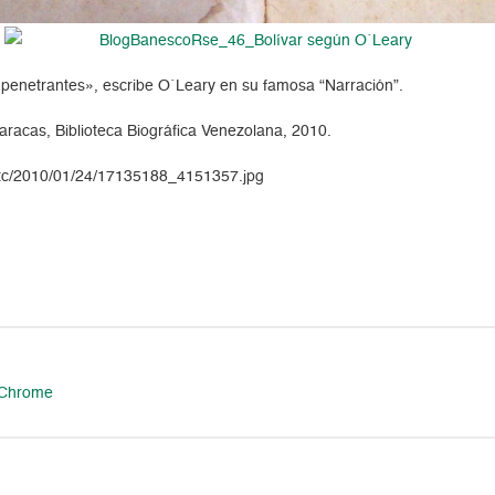
s y penetrantes», escribe O´Leary en su famosa “Narración”.
aracas, Biblioteca Biográfica Venezolana, 2010.
et/tc/2010/01/24/17135188_4151357.jpg
 Chrome