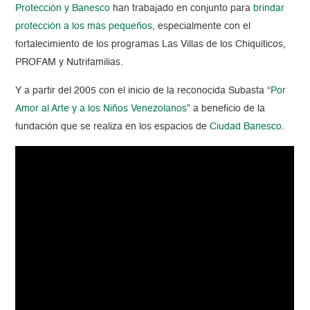
Protección y Banesco
han trabajado en conjunto para
brindar
protección a los más pequeños
, especialmente con el
fortalecimiento de los programas Las Villas de los Chiquiticos,
PROFAM y Nutrifamilias.
Y a partir del 2005 con el inicio de la reconocida Subasta
“Por
Amor al Arte y a los Niños Venezolanos”
a beneficio de la
fundación que se realiza en los espacios de
Ciudad Banesco
.