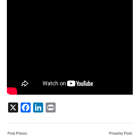
X
Facebook
LinkedIn
Print
Post Previo:
Proximo Post: