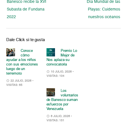
Banesco recibe la XVI
Día Mundial de las
Subasta de Fundana
Playas: Cuidemos
2022
nuestros océanos
Dale Click si te gusta
Conoce
Premio Lo
cómo
Mejor de
ayudar a los niños
Nos aplaza su
con sus emociones
convocatoria
luego de un
10 JULIO, 2026
•
terremoto
VISITAS: 104
22 JULIO, 2026
•
VISITAS: 65
Los
voluntarios
de Banesco suman
esfuerzos por
Venezuela
6 JULIO, 2026
•
VISITAS: 151