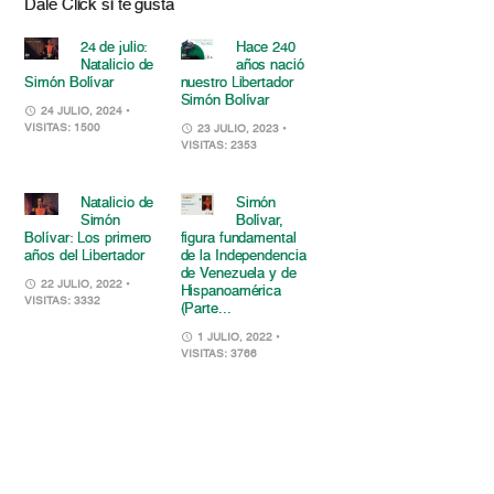
Dale Click si te gusta
24 de julio:
Hace 240
Natalicio de
años nació
Simón Bolívar
nuestro Libertador
Simón Bolívar
24 JULIO, 2024
•
VISITAS: 1500
23 JULIO, 2023
•
VISITAS: 2353
Natalicio de
Simón
Simón
Bolívar,
Bolívar: Los primero
figura fundamental
años del Libertador
de la Independencia
de Venezuela y de
22 JULIO, 2022
•
Hispanoamérica
VISITAS: 3332
(Parte...
1 JULIO, 2022
•
VISITAS: 3766