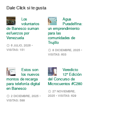
Dale Click si te gusta
Los
Agua
voluntarios
Puradelfina:
de Banesco suman
un emprendimiento
esfuerzos por
para las
Venezuela
comunidades de
Trujillo
6 JULIO, 2026
•
VISITAS: 151
8 DICIEMBRE, 2025
•
VISITAS: 603
Estos son
Veredicto
los nuevos
12° Edición
montos de recarga
del Concurso de
para telefonía digital
Microcuentos #C280
en Banesco
27 NOVIEMBRE,
2025
• VISITAS: 629
2 DICIEMBRE, 2025
•
VISITAS: 588