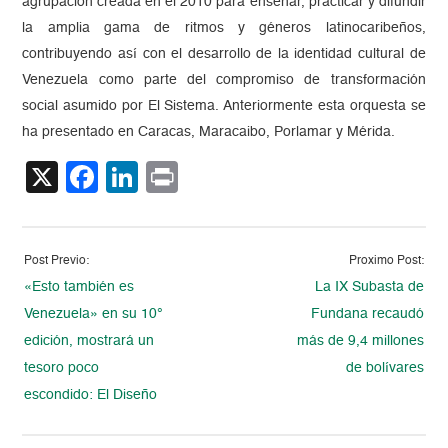
agrupación creada en el 2010 para enseñar, practicar y difundir
la amplia gama de ritmos y géneros latinocaribeños,
contribuyendo así con el desarrollo de la identidad cultural de
Venezuela como parte del compromiso de transformación
social asumido por El Sistema. Anteriormente esta orquesta se
ha presentado en Caracas, Maracaibo, Porlamar y Mérida.
X
Facebook
LinkedIn
Print
Post Previo:
Proximo Post:
«Esto también es
La IX Subasta de
Venezuela» en su 10°
Fundana recaudó
edición, mostrará un
más de 9,4 millones
tesoro poco
de bolívares
escondido: El Diseño