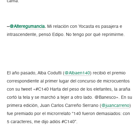
cama.
–
@Alteregumancia
.
Mi relación con Yocasta es pasajera e
intrascendente, pensó Edipo. No tengo por qué reprimirme.
El año pasado, Alba Codutti (
@Albaen140
) recibió el premio
correspondiente al primer lugar del concurso de microcuentos
con su tweet «#C140 Harta del peso de los elefantes, la araña
cortó la tela y se marchó a tejer a otro lado. @Banesco». En su
primera edición, Juan Carlos Carreño Serrano (
@juancarreno
)
fue premiado por el microrrelato “140 fueron demasiados: con
5 caracteres, me dijo adiós #C140”.