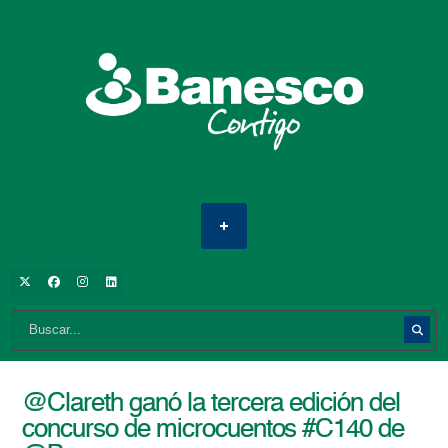
@Clareth ganó la tercera edición del
concurso de microcuentos #C140 de