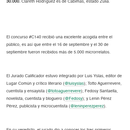
30.000.
Clareth Rodríguez es de Cabimas, estado Zulia.
El concurso #C140 recibió una excelente acogida entre el
público, es así que entre el 16 de septiembre y el 30 de
septiembre fueron recibidos más de 5.000 microrrelatos.
El Jurado Calificador estuvo integrado por Luis Yslas, editor de
Lugar Común y crítico literario (
@luisyslas
); Totto Aguerrevere,
cuentista y ensayista (
@totoaguerrevere
); Fedosy Santaella,
novelista, cuentista y bloguero (
@Fedosy
); y Lenin Pérez
Pérez, publicista y microcuentista (
@leninperezperez
).
En su veredicto, el jurado dio a conocer los tres primeros