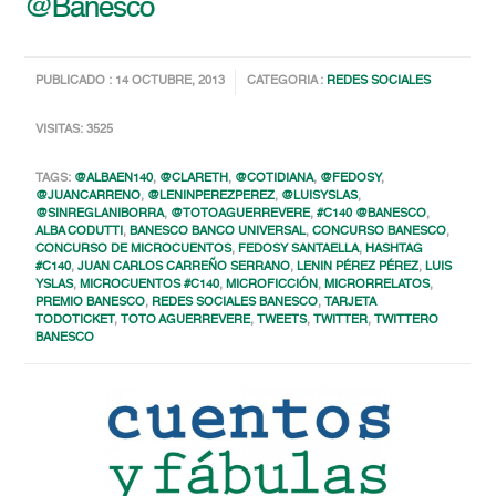
@Banesco
PUBLICADO : 14 OCTUBRE, 2013
CATEGORIA :
REDES SOCIALES
VISITAS: 3525
TAGS:
@ALBAEN140
,
@CLARETH
,
@COTIDIANA
,
@FEDOSY
,
@JUANCARRENO
,
@LENINPEREZPEREZ
,
@LUISYSLAS
,
@SINREGLANIBORRA
,
@TOTOAGUERREVERE
,
#C140 @BANESCO
,
ALBA CODUTTI
,
BANESCO BANCO UNIVERSAL
,
CONCURSO BANESCO
,
CONCURSO DE MICROCUENTOS
,
FEDOSY SANTAELLA
,
HASHTAG
#C140
,
JUAN CARLOS CARREÑO SERRANO
,
LENIN PÉREZ PÉREZ
,
LUIS
YSLAS
,
MICROCUENTOS #C140
,
MICROFICCIÓN
,
MICRORRELATOS
,
PREMIO BANESCO
,
REDES SOCIALES BANESCO
,
TARJETA
TODOTICKET
,
TOTO AGUERREVERE
,
TWEETS
,
TWITTER
,
TWITTERO
BANESCO