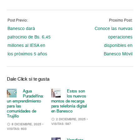
Post Previo:
Proximo Post:
Banesco dará
Conoce las nuevas
patrocinio de Bs. 6,45
operaciones
millones al IESA en
disponibles en
los próximos 5 años
Banesco Móvil
Dale Click si te gusta
Agua
Estos son
Puradelfina:
los nuevos
un emprendimiento
montos de recarga
para las
para telefonía digital
comunidades de
en Banesco
Trujillo
2 DICIEMBRE, 2025
•
VISITAS: 587
8 DICIEMBRE, 2025
•
VISITAS: 603