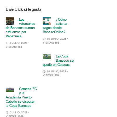
Dale Click si te gusta
Los
¿Cómo
voluntarios
solicitar
de Banesco suman
pagos desde
esfuerzos por
BanescOnline?
Venezuela
15 JUNIO, 2026
•
VISITAS: 185
6 JULIO, 2026
•
VISITAS: 151
La Copa
Banesco se
quedó en Caracas
14 JULIO, 2023
•
VISITAS: 954
Caracas FC
y la
Academia Puerto
Cabello se disputan
la Copa Banesco
6 JULIO, 2023
•
VISITAS: 1169