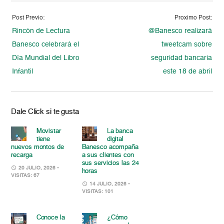
Post Previo:
Proximo Post:
Rincón de Lectura
@Banesco realizará
Banesco celebrará el
tweetcam sobre
Día Mundial del Libro
seguridad bancaria
Infantil
este 18 de abril
Dale Click si te gusta
Movistar
La banca
tiene
digital
nuevos montos de
Banesco acompaña
recarga
a sus clientes con
sus servicios las 24
20 JULIO, 2026
•
horas
VISITAS: 67
14 JULIO, 2026
•
VISITAS: 101
Conoce la
¿Cómo