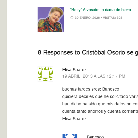
“Betty” Alvarado: la dama de hierro
30 ENERO, 2026
• VISITAS: 303
8 Responses to Cristóbal Osorio se
Elisa Suárez
19 ABRIL, 2013 A LAS 12:17 PM
buenas tardes sres: Banesco
quisiera decirles que he solicitado va
han dicho ha sido que mis datos no con
cuenta tanto ahorros y cuenta corrient
Elisa Suárez
Banesco