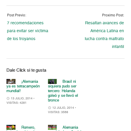
Post Previo:
Proximo Post:
7 recomendaciones
Resaltan avances de
para evitar ser víctima
América Latina en
de los troyanos
lucha contra maltrato
infantil
Dale Click si te gusta
¡Alemania
Brasil ni
ya es tetracampeón
siquiera pudo ser
mundial!
tercero: Holanda
goleó y se llevó el
13 JULIO, 2014
•
bronce
VISITAS: 4281
12 JULIO, 2014
•
VISITAS: 3568
Romero,
Alemania