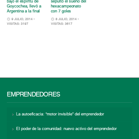
bajo el espíritu de
sepultó el sueño del
Goycochea, llevó a
hexacampeonato
Argentina a la final
con 7 goles
9 JULIO, 2014
•
8 JULIO, 2014
•
VISITAS: 3197
VISITAS: 3617
EMPRENDEDORES
La autoeficacia: “motor invisible” del emprendedor
El poder de la comunidad: nuevo activo del emprendedor