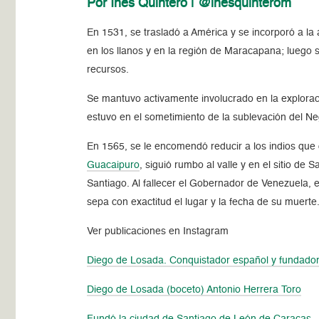
Por Inés Quintero | @inesquinterom
En 1531, se trasladó a América y se incorporó a la a
en los llanos y en la región de Maracapana; luego 
recursos.
Se mantuvo activamente involucrado en la explorac
estuvo en el sometimiento de la sublevación del N
En 1565, se le encomendó reducir a los indios que 
Guacaipuro
, siguió rumbo al valle y en el sitio de
Santiago. Al fallecer el Gobernador de Venezuela, e
sepa con exactitud el lugar y la fecha de su muerte
Ver publicaciones en Instagram
Diego de Losada. Conquistador español y fundador
Diego de Losada (boceto) Antonio Herrera Toro
Fundó la ciudad de Santiago de León de Caracas