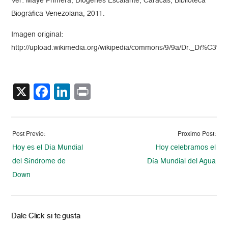
Ver: Maye Primera, Diógenes Escalante, Caracas, Biblioteca
Biográfica Venezolana, 2011.
Imagen original:
http://upload.wikimedia.org/wikipedia/commons/9/9a/Dr._Di%C3%
X
Facebook
LinkedIn
Print
Post Previo:
Proximo Post:
Hoy es el Día Mundial
Hoy celebramos el
del Síndrome de
Día Mundial del Agua
Down
Dale Click si te gusta