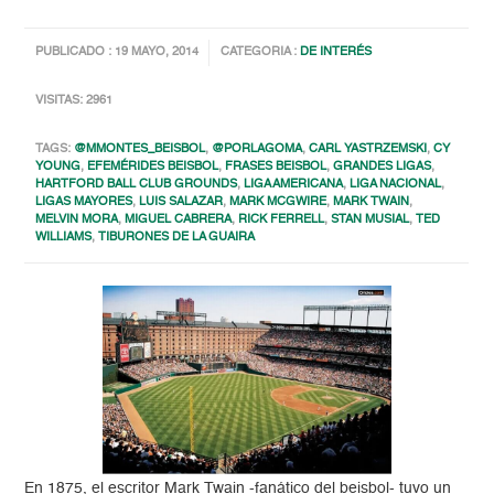
PUBLICADO : 19 MAYO, 2014
CATEGORIA :
DE INTERÉS
VISITAS: 2961
TAGS:
@MMONTES_BEISBOL
,
@PORLAGOMA
,
CARL YASTRZEMSKI
,
CY
YOUNG
,
EFEMÉRIDES BEISBOL
,
FRASES BEISBOL
,
GRANDES LIGAS
,
HARTFORD BALL CLUB GROUNDS
,
LIGA AMERICANA
,
LIGA NACIONAL
,
LIGAS MAYORES
,
LUIS SALAZAR
,
MARK MCGWIRE
,
MARK TWAIN
,
MELVIN MORA
,
MIGUEL CABRERA
,
RICK FERRELL
,
STAN MUSIAL
,
TED
WILLIAMS
,
TIBURONES DE LA GUAIRA
En 1875, el escritor Mark Twain -fanático del beisbol- tuvo un