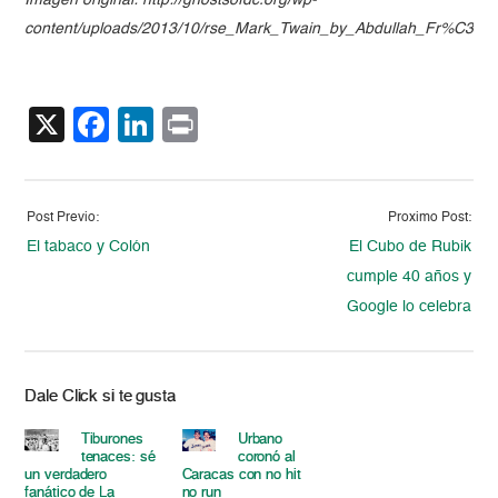
Imagen original: http://ghostsofdc.org/wp-
content/uploads/2013/10/rse_Mark_Twain_by_Abdullah_Fr%C3%A
X
Facebook
LinkedIn
Print
Post Previo:
Proximo Post:
El tabaco y Colón
El Cubo de Rubik
cumple 40 años y
Google lo celebra
Dale Click si te gusta
Tiburones
Urbano
tenaces: sé
coronó al
un verdadero
Caracas con no hit
fanático de La
no run