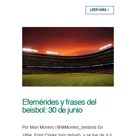
LEER MÁS
Efemérides y frases del
beisbol: 30 de junio
Por Mari Montes (@MMontes_beisbol) En
1894, Fred Clarke hizo debutó y se fue de 5-5