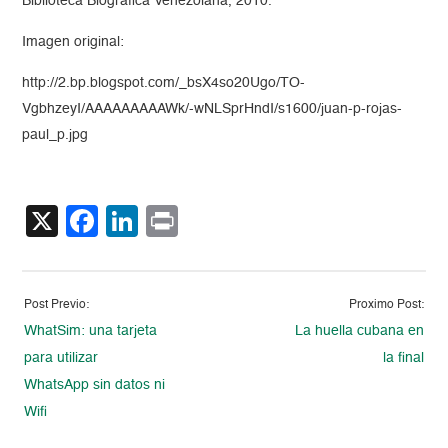
Biblioteca Biográfica Venezolana, 2010.
Imagen original:
http://2.bp.blogspot.com/_bsX4so20Ugo/TO-
VgbhzeyI/AAAAAAAAAWk/-wNLSprHndI/s1600/juan-p-rojas-
paul_p.jpg
X
Facebook
LinkedIn
Print
Post Previo:
Proximo Post:
WhatSim: una tarjeta
La huella cubana en
para utilizar
la final
WhatsApp sin datos ni
Wifi