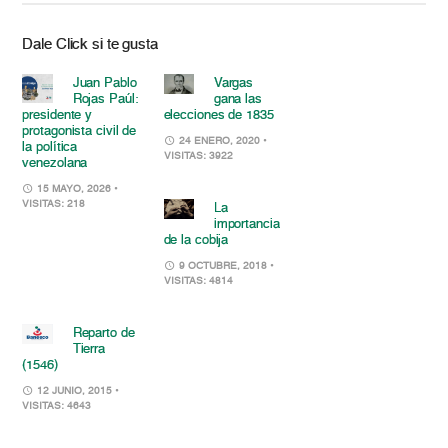
Dale Click si te gusta
Juan Pablo
Vargas
Rojas Paúl:
gana las
presidente y
elecciones de 1835
protagonista civil de
24 ENERO, 2020
•
la política
VISITAS: 3922
venezolana
15 MAYO, 2026
•
VISITAS: 218
La
importancia
de la cobija
9 OCTUBRE, 2018
•
VISITAS: 4814
Reparto de
Tierra
(1546)
12 JUNIO, 2015
•
VISITAS: 4643