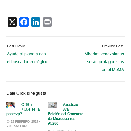
X
Facebook
LinkedIn
Print
Post Previo:
Proximo Post:
Ayuda al planeta con
Miradas venezolanas
el buscador ecológico
serán protagonistas
en el MoMA
Dale Click si te gusta
ODS 1:
Veredicto
¿Qué es la
8va.
pobreza?
Edición del Concurso
de Microcuentos
29 FEBRERO, 2024
•
#C280
VISITAS: 1400
21 ABRIL, 2021
•