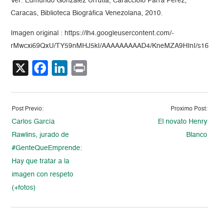
Ver: Edmundo González Urrutia, Caracciolo Parra Pérez,
Caracas, Biblioteca Biográfica Venezolana, 2010.
Imagen original : https://lh4.googleusercontent.com/-
rMwcxi69QxU/TY59nMHJ5kI/AAAAAAAAAD4/KneMZA9HInI/s1600
X
Facebook
LinkedIn
Print
Post Previo:
Proximo Post:
Carlos García
El novato Henry
Rawlins, jurado de
Blanco
#GenteQueEmprende:
Hay que tratar a la
imagen con respeto
(+fotos)