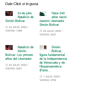
Dale Click si te gusta
24 de julio:
Hace 240
Natalicio de
años nació
Simón Bolívar
nuestro Libertador
Simón Bolívar
24 JULIO, 2024
•
VISITAS: 1496
23 JULIO, 2023
•
VISITAS: 2347
Natalicio de
Simón
Simón
Bolívar,
Bolívar: Los primero
figura fundamental
años del Libertador
de la Independencia
de Venezuela y de
22 JULIO, 2022
•
Hispanoamérica
VISITAS: 3327
(Parte...
1 JULIO, 2022
•
VISITAS: 3763