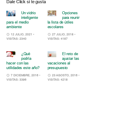
Dale Click si te gusta
Un vidrio
Opciones
inteligente
para reunir
para el medio
la lista de útiles
ambiente
escolares
12 JULIO, 2021
•
27 JULIO, 2018
•
VISITAS: 2340
VISITAS: 4187
¿Qué
El reto de
podría
ajustar las
hacer con las
vacaciones al
utilidades este año?
presupuesto
7 DICIEMBRE, 2016
•
23 AGOSTO, 2016
•
VISITAS: 3396
VISITAS: 4218