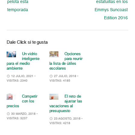
pelota esta
estatuillas en los
temporada
Emmys Suncoast
Edition 2016
Dale Click si te gusta
Un vidrio
Opciones
inteligente
para reunir
para el medio
la lista de útiles
ambiente
escolares
12 JULIO, 2021
•
27 JULIO, 2018
•
VISITAS: 2340
VISITAS: 4185
Competir
El reto de
con los
ajustar las
precios
vacaciones al
presupuesto
30 MARZO, 2018
•
VISITAS: 3237
23 AGOSTO, 2016
•
VISITAS: 4218