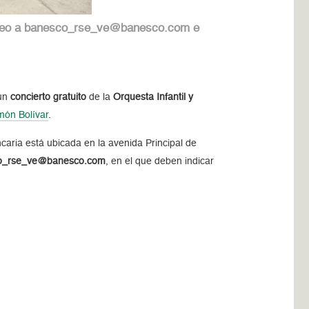
correo a banesco_rse_ve@banesco.com e
 un
concierto gratuito
de la
Orquesta Infantil y
món Bolívar
.
ncaria está ubicada en la avenida Principal de
esco_rse_ve@banesco.com
, en el que deben indicar