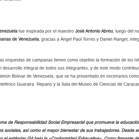
enezuela
fue inspirada por el maestro
José Antonio Abreu
, luego del n
mpanas de Venezuela
, gracias a Ángel Paúl Torres y Daniel Rangel, int
 las orquestas de campanas tienen como objetivo la formación de los ni
 desarrollo integral de todos sus integrantes, y de este modo contribuir
imón Bolívar de Venezuela, que se ha presentado en escenarios como 
Teleférico Guaraira Repano y la Sala del Museo de Ciencias de Caracas
a de Responsabilidad Social Empresarial que promueve la educación, l
s sociales, así como el mayor bienestar de sus trabajadores. Desde e
n el estándar G4 bajo la «Conformidad Exhaustiva». Como firmante de