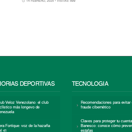
14 FEBRERO, 2025
• VISITAS: 899
ORIAS DEPORTIVAS
TECNOLOGÍA
lub Veloz Venezolano: el club
Recomendaciones para evitar 
iclístico más longevo de
fraude cibernético
enezuela
Claves para proteger tu cuent
era Fortique: voz de la hazaña
Banesco: conoce cómo preven
el 41
estafas