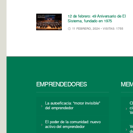
12 de febrero: 49 Aniversario de El
Sistema, fundado en 1975
11 FEBRERO, 2024
• VISITAS: 1755
EMPRENDEDORES
MEM
La autoeficacia: “motor invisible”
C
del emprendedor
c
V
El poder de la comunidad: nuevo
activo del emprendedor
V
d