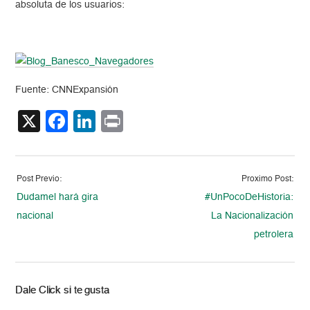
absoluta de los usuarios:
Fuente: CNNExpansión
X
Facebook
LinkedIn
Print
Post Previo:
Proximo Post:
Dudamel hará gira
#UnPocoDeHistoria:
nacional
La Nacionalización
petrolera
Dale Click si te gusta