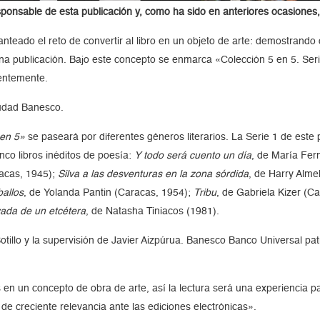
ponsable de esta publicación y, como ha sido en anteriores ocasiones, el
nteado el reto de convertir al libro en un objeto de arte: demostrando 
 una publicación. Bajo este concepto se enmarca «Colección 5 en 5. Ser
ientemente.
Ciudad Banesco.
 en 5»
se paseará por diferentes géneros literarios. La Serie 1 de este
co libros inéditos de poesía:
Y todo será cuento un día
, de María Fe
racas, 1945);
Silva a las desventuras en la zona sórdida
, de Harry Alme
allos
, de Yolanda Pantin (Caracas, 1954);
Tribu
, de Gabriela Kizer (C
ivada de un etcétera
, de Natasha Tiniacos (1981).
Sotillo y la supervisión de Javier Aizpúrua. Banesco Banco Universal p
 en un concepto de obra de arte, así la lectura será una experiencia pa
 de creciente relevancia ante las ediciones electrónicas».