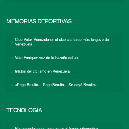
MEMORIAS DEPORTIVAS
Club Veloz Venezolano: el club ciclístico más longevo de
Venezuela
Vera Fortique: voz de la hazaña del 41
Inicios del ciclismo en Venezuela
«Pega Betulio… Pega Betulio… Se cayó Betulio»
TECNOLOGÍA
Recomendaciones para evitar el fraude cibernético