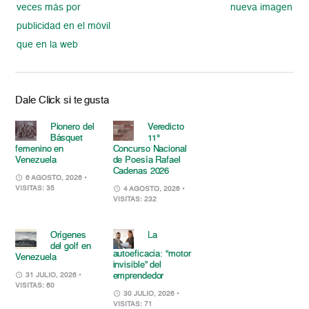
veces más por
nueva imagen
publicidad en el móvil
que en la web
Dale Click si te gusta
Pionero del
Veredicto
Básquet
11°
femenino en
Concurso Nacional
Venezuela
de Poesía Rafael
Cadenas 2026
6 AGOSTO, 2026
•
VISITAS: 35
4 AGOSTO, 2026
•
VISITAS: 232
Orígenes
La
del golf en
autoeficacia: “motor
Venezuela
invisible” del
emprendedor
31 JULIO, 2026
•
VISITAS: 60
30 JULIO, 2026
•
VISITAS: 71