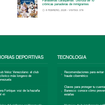
Panaderías caraqueñas: Disfruta de 10
crónicas panaderas de inmigrantes
6 FEBRERO, 2026
• VISITAS: 378
ORIAS DEPORTIVAS
TECNOLOGÍA
lub Veloz Venezolano: el club
Recomendaciones para evitar 
iclístico más longevo de
fraude cibernético
enezuela
Claves para proteger tu cuent
era Fortique: voz de la hazaña
Banesco: conoce cómo preven
el 41
estafas