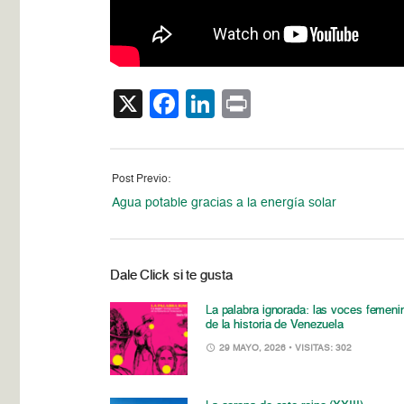
X
Facebook
LinkedIn
Print
Post Previo:
Agua potable gracias a la energía solar
Dale Click si te gusta
La palabra ignorada: las voces femeni
de la historia de Venezuela
29 MAYO, 2026
• VISITAS: 302