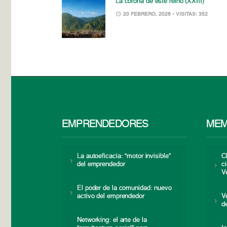
La corona de este reino (XXIII)
20 FEBRERO, 2026
• VISITAS: 352
EMPRENDEDORES
MEM
La autoeficacia: “motor invisible”
C
del emprendedor
c
V
El poder de la comunidad: nuevo
activo del emprendedor
V
d
Networking: el arte de la