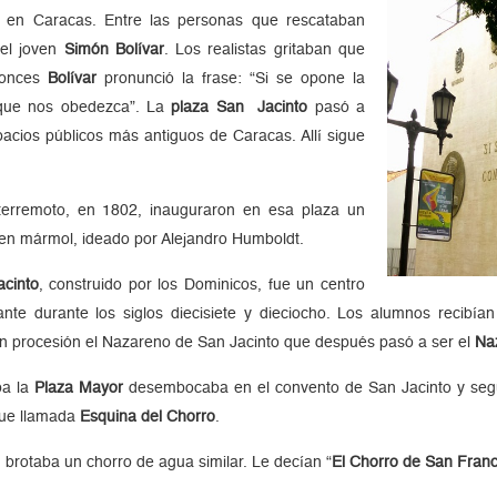
 en Caracas. Entre las personas que rescataban
 el joven
Simón Bolívar
. Los realistas gritaban que
ntonces
Bolívar
pronunció la frase: “Si se opone la
 que nos obedezca”. La
plaza San Jacinto
pasó a
pacios públicos más antiguos de Caracas. Allí sigue
terremoto, en 1802, inauguraron en esa plaza un
 en mármol, ideado por Alejandro Humboldt.
acinto
, construido por los Dominicos, fue un centro
te durante los siglos diecisiete y dieciocho. Los alumnos recibían c
a en procesión el Nazareno de San Jacinto que después pasó a ser el
Na
ba la
Plaza Mayor
desembocaba en el convento de San Jacinto y seguí
fue llamada
Esquina del Chorro
.
 brotaba un chorro de agua similar. Le decían “
El Chorro de San Franc