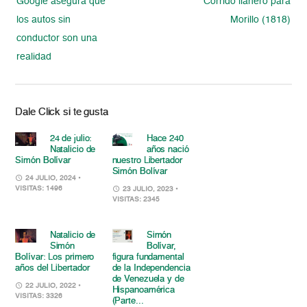
Google asegura que
Corrido llanero para
los autos sin
Morillo (1818)
conductor son una
realidad
Dale Click si te gusta
24 de julio:
Hace 240
Natalicio de
años nació
Simón Bolívar
nuestro Libertador
Simón Bolívar
24 JULIO, 2024
•
VISITAS: 1496
23 JULIO, 2023
•
VISITAS: 2345
Natalicio de
Simón
Simón
Bolívar,
Bolívar: Los primero
figura fundamental
años del Libertador
de la Independencia
de Venezuela y de
22 JULIO, 2022
•
Hispanoamérica
VISITAS: 3326
(Parte...