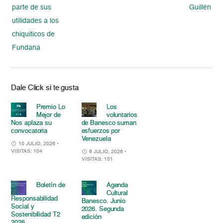
parte de sus
Guillén
utilidades a los
chiquiticos de
Fundana
Dale Click si te gusta
Premio Lo
Los
Mejor de
voluntarios
Nos aplaza su
de Banesco suman
convocatoria
esfuerzos por
Venezuela
10 JULIO, 2026
•
VISITAS: 104
6 JULIO, 2026
•
VISITAS: 151
Boletín de
Agenda
Cultural
Responsabilidad
Banesco. Junio
Social y
2026. Segunda
Sostenibilidad T2
edición
2026