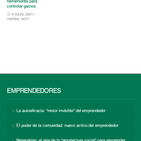
herramienta para
controlar gastos
6 JULIO, 2021
•
VISITAS: 4077
EMPRENDEDORES
La autoeficacia: “motor invisible” del emprendedor
El poder de la comunidad: nuevo activo del emprendedor
Networking: el arte de la “arquitectura social” para emprender