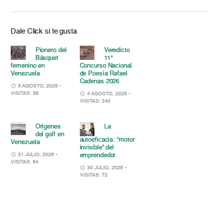
Dale Click si te gusta
Pionero del
Veredicto
Básquet
11°
femenino en
Concurso Nacional
Venezuela
de Poesía Rafael
Cadenas 2026
6 AGOSTO, 2026
•
VISITAS: 38
4 AGOSTO, 2026
•
VISITAS: 240
Orígenes
La
del golf en
autoeficacia: “motor
Venezuela
invisible” del
emprendedor
31 JULIO, 2026
•
VISITAS: 64
30 JULIO, 2026
•
VISITAS: 72