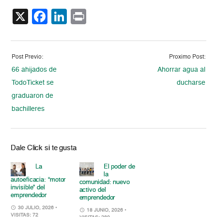
X
Facebook
LinkedIn
Print
Post Previo:
Proximo Post:
66 ahijados de
Ahorrar agua al
TodoTicket se
ducharse
graduaron de
bachilleres
Dale Click si te gusta
La
El poder de
la
autoeficacia: “motor
comunidad: nuevo
invisible” del
activo del
emprendedor
emprendedor
30 JULIO, 2026
•
18 JUNIO, 2026
•
VISITAS: 72