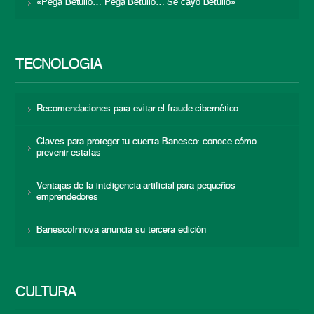
«Pega Betulio… Pega Betulio… Se cayó Betulio»
TECNOLOGÍA
Recomendaciones para evitar el fraude cibernético
Claves para proteger tu cuenta Banesco: conoce cómo
prevenir estafas
Ventajas de la inteligencia artificial para pequeños
emprendedores
BanescoInnova anuncia su tercera edición
CULTURA