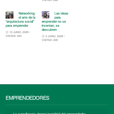
VISITAS: 289
Networking:
Las ideas
el arte de la
para
“arquitectura social”
emprender no se
para emprender
inventan, se
descubren
10 JUNIO, 2026
•
VISITAS: 304
2 JUNIO, 2026
•
VISITAS: 206
EMPRENDEDORES