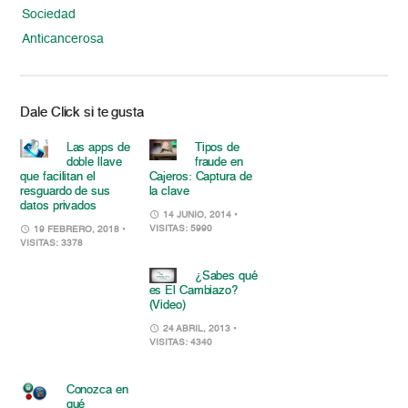
Sociedad
Anticancerosa
Dale Click si te gusta
Las apps de
Tipos de
doble llave
fraude en
que facilitan el
Cajeros: Captura de
resguardo de sus
la clave
datos privados
14 JUNIO, 2014
•
VISITAS: 5990
19 FEBRERO, 2018
•
VISITAS: 3378
¿Sabes qué
es El Cambiazo?
(Video)
24 ABRIL, 2013
•
VISITAS: 4340
Conozca en
qué