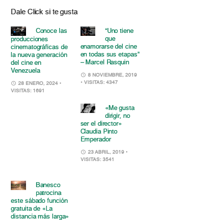
Dale Click si te gusta
Conoce las
“Uno tiene
que
producciones
enamorarse del cine
cinematográficas de
en todas sus etapas”
la nueva generación
– Marcel Rasquin
del cine en
Venezuela
8 NOVIEMBRE, 2019
• VISITAS: 4347
28 ENERO, 2024
•
VISITAS: 1691
«Me gusta
dirigir, no
ser el director»
Claudia Pinto
Emperador
23 ABRIL, 2019
•
VISITAS: 3541
Banesco
patrocina
este sábado función
gratuita de «La
distancia más larga»