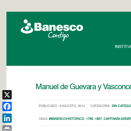
INSTIT
Manuel de Guevara y Vasconce
X
PUBLICADO : 8 AGOSTO, 2014
CATEGORIA :
SIN CATEGO
Facebook
TAGS:
#BANESCOHISTÓRICO
,
1799. 1807
,
CAPITANÍA GENE
LinkedIn