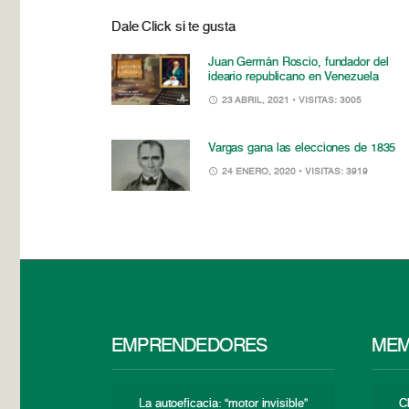
Dale Click si te gusta
Juan Germán Roscio, fundador del
ideario republicano en Venezuela
23 ABRIL, 2021
• VISITAS: 3005
Vargas gana las elecciones de 1835
24 ENERO, 2020
• VISITAS: 3919
EMPRENDEDORES
MEM
La autoeficacia: “motor invisible”
C