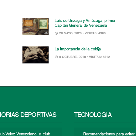
Luis de Unzaga y Amézaga, primer
Capitán General de Venezuela
26 MAYO, 2020
• VISITAS: 4396
La importancia de la cobija
9 OCTUBRE, 2018
• VISITAS: 4812
ORIAS DEPORTIVAS
TECNOLOGÍA
lub Veloz Venezolano: el club
Recomendaciones para evitar 