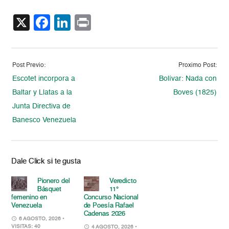
X
Facebook
LinkedIn
Print
Post Previo:
Proximo Post:
Escotet incorpora a
Bolívar: Nada con
Baltar y Llatas a la
Boves (1825)
Junta Directiva de
Banesco Venezuela
Dale Click si te gusta
Pionero del
Veredicto
Básquet
11°
femenino en
Concurso Nacional
Venezuela
de Poesía Rafael
Cadenas 2026
6 AGOSTO, 2026
•
VISITAS: 40
4 AGOSTO, 2026
•