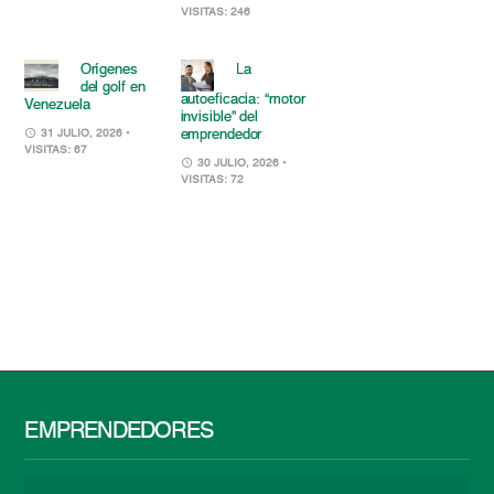
VISITAS: 246
Orígenes
La
del golf en
autoeficacia: “motor
Venezuela
invisible” del
emprendedor
31 JULIO, 2026
•
VISITAS: 67
30 JULIO, 2026
•
VISITAS: 72
EMPRENDEDORES