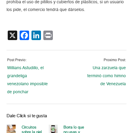
prohíba el uso de pitillos y cubiertos de plásticos, si un usuario
los pide, el comercio tendrá que dárselos.
X
Facebook
LinkedIn
Print
Post Previo:
Proximo Post:
Willians Astudillo, el
Una zarzuela que
grandeliga
terminó como himno
venezolano imposible
de Venezuela
de ponchar
Dale Click si te gusta
Circuitos
Borra lo que
sobre la piel
no usas y