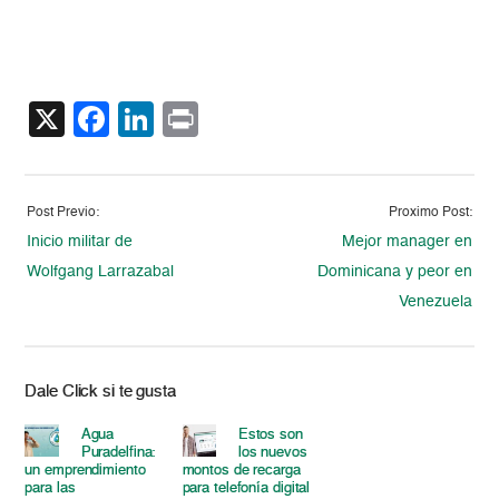
X
Facebook
LinkedIn
Print
Post Previo:
Proximo Post:
Inicio militar de
Mejor manager en
Wolfgang Larrazabal
Dominicana y peor en
Venezuela
Dale Click si te gusta
Agua
Estos son
Puradelfina:
los nuevos
un emprendimiento
montos de recarga
para las
para telefonía digital