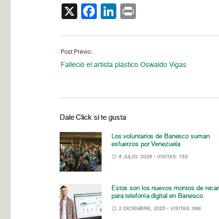
X
Facebook
LinkedIn
Print
Post Previo:
Falleció el artista plástico Oswaldo Vigas
Dale Click si te gusta
Los voluntarios de Banesco suman
esfuerzos por Venezuela
6 JULIO, 2026
• VISITAS: 153
Estos son los nuevos montos de reca
para telefonía digital en Banesco
2 DICIEMBRE, 2025
• VISITAS: 588