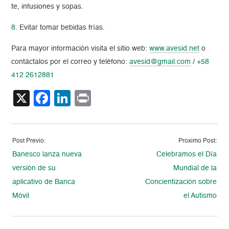
te, infusiones y sopas.
8.
Evitar tomar bebidas frías.
Para mayor información visita el sitio web:
www.avesid.net
o
contáctalos por el correo y teléfono:
avesid@gmail.com
/
+58
412 2612881
X
Facebook
LinkedIn
Print
Post Previo:
Proximo Post:
Banesco lanza nueva
Celebramos el Día
versión de su
Mundial de la
aplicativo de Banca
Concientización sobre
Móvil
el Autismo