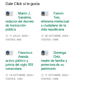
Dale Click si te gusta
Martín J.
Fermín
Sanabria,
Toro,
redactor del decreto
referente intelectual
de Instrucción
y ciudadano de la
pública
vida republicana
11 JULIO, 2025
•
25 OCTUBRE, 2024
•
VISITAS: 858
VISITAS: 1596
Francisco
Dominga
Aranda
Ortiz,
activo político y
madre de familia y
jurista del siglo XIX
protectora de su
venezolano
patrimonio
18 OCTUBRE, 2024
•
11 OCTUBRE, 2024
•
VISITAS: 1394
VISITAS: 1586