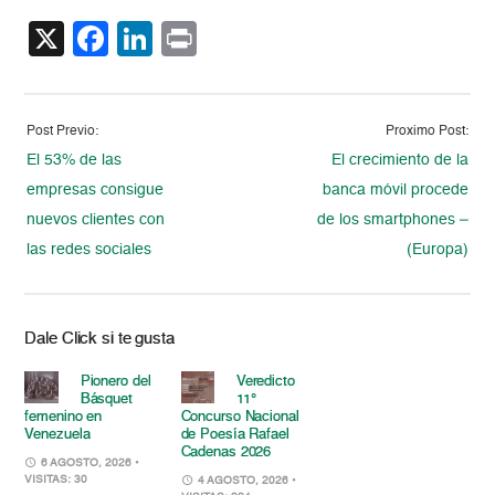
X
Facebook
LinkedIn
Print
Post Previo:
Proximo Post:
El 53% de las
El crecimiento de la
empresas consigue
banca móvil procede
nuevos clientes con
de los smartphones –
las redes sociales
(Europa)
Dale Click si te gusta
Pionero del
Veredicto
Básquet
11°
femenino en
Concurso Nacional
Venezuela
de Poesía Rafael
Cadenas 2026
6 AGOSTO, 2026
•
VISITAS: 30
4 AGOSTO, 2026
•