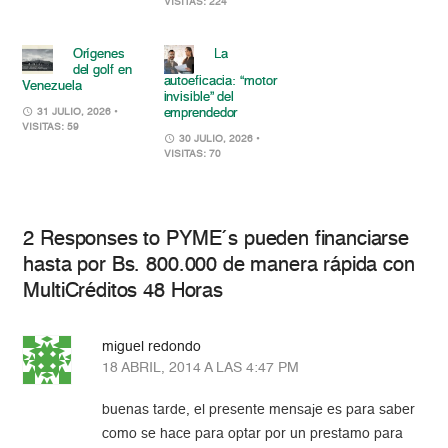
VISITAS: 224
Orígenes
La
del golf en
autoeficacia: “motor
Venezuela
invisible” del
emprendedor
31 JULIO, 2026
•
VISITAS: 59
30 JULIO, 2026
•
VISITAS: 70
2 Responses to PYME´s pueden financiarse
hasta por Bs. 800.000 de manera rápida con
MultiCréditos 48 Horas
miguel redondo
18 ABRIL, 2014 A LAS 4:47 PM
buenas tarde, el presente mensaje es para saber
como se hace para optar por un prestamo para