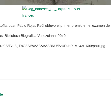
losofía, Juan Pablo Rojas Paúl obtuvo el primer premio en el examen d
s, Biblioteca Biográfica Venezolana, 2010.
amgZ01q9A/Tza6gTpO8SI/AAAAAAAABNU/PzURzbPaMs4/s1600/paul.jpg
de