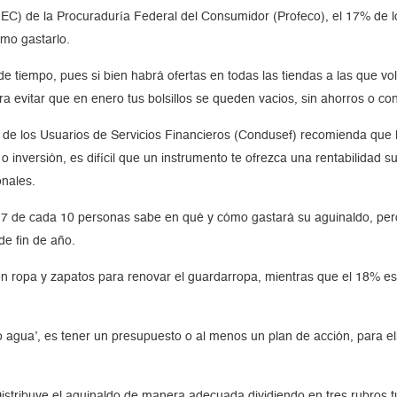
C) de la Procuraduría Federal del Consumidor (Profeco), el 17% de lo
mo gastarlo.
e tiempo, pues si bien habrá ofertas en todas las tiendas a las que vol
ara evitar que en enero tus bolsillos se queden vacios, sin ahorros o 
 de los Usuarios de Servicios Financieros (Condusef) recomienda que 
 inversión, es difícil que un instrumento te ofrezca una rentabilidad s
onales.
: 7 de cada 10 personas sabe en qué y cómo gastará su aguinaldo, pero
de fin de año.
n ropa y zapatos para renovar el guardarropa, mientras que el 18% esp
o agua’, es tener un presupuesto o al menos un plan de acción, para el
istribuye el aguinaldo de manera adecuada dividiendo en tres rubros t