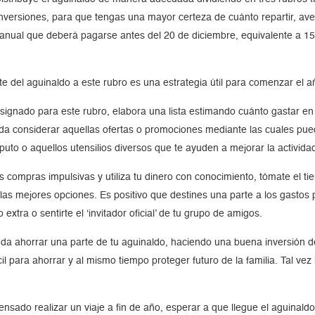
nversiones, para que tengas una mayor certeza de cuánto repartir, av
o anual que deberá pagarse antes del 20 de diciembre, equivalente a 1
e del aguinaldo a este rubro es una estrategia útil para comenzar el 
signado para este rubro, elabora una lista estimando cuánto gastar en 
da considerar aquellas ofertas o promociones mediante las cuales pue
o o aquellos utensilios diversos que te ayuden a mejorar la actividad
as compras impulsivas y utiliza tu dinero con conocimiento, tómate el 
 las mejores opciones. Es positivo que destines una parte a los gastos 
xtra o sentirte el ‘invitador oficial’ de tu grupo de amigos.
a ahorrar una parte de tu aguinaldo, haciendo una buena inversión d
l para ahorrar y al mismo tiempo proteger futuro de la familia. Tal ve
ensado realizar un viaje a fin de año, esperar a que llegue el aguinald