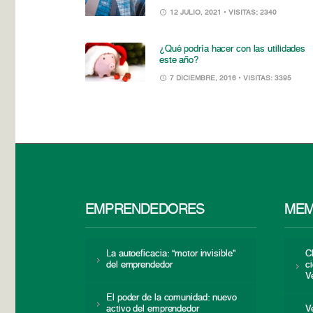
12 JULIO, 2021
• VISITAS: 2340
¿Qué podría hacer con las utilidades
este año?
7 DICIEMBRE, 2016
• VISITAS: 3395
EMPRENDEDORES
MEM
La autoeficacia: “motor invisible”
C
del emprendedor
c
V
El poder de la comunidad: nuevo
activo del emprendedor
V