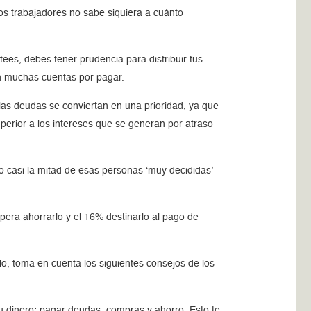
s trabajadores no sabe siquiera a cuánto
tees, debes tener prudencia para distribuir tus
con muchas cuentas por pagar.
las deudas se conviertan en una prioridad, ya que
uperior a los intereses que se generan por atraso
 casi la mitad de esas personas ‘muy decididas’
era ahorrarlo y el 16% destinarlo al pago de
lo, toma en cuenta los siguientes consejos de los
u dinero: pagar deudas, compras y ahorro. Esto te