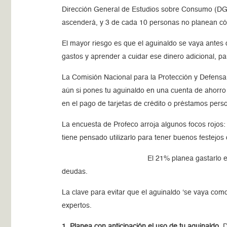
Dirección General de Estudios sobre Consumo (DGE
ascenderá, y 3 de cada 10 personas no planean có
El mayor riesgo es que el aguinaldo se vaya antes d
gastos y aprender a cuidar ese dinero adicional, p
La Comisión Nacional para la Protección y Defensa
aún si pones tu aguinaldo en una cuenta de ahorro o
en el pago de tarjetas de crédito o préstamos pers
La encuesta de Profeco arroja algunos focos rojos
tiene pensado utilizarlo para tener buenos festejos 
El 21% planea gastarlo e
deudas.
La clave para evitar que el aguinaldo ‘se vaya com
expertos.
1. Planea con anticipación el uso de tu aguinaldo.
D