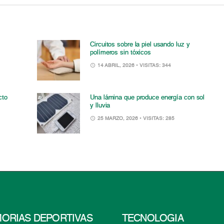
Circuitos sobre la piel usando luz y
polímeros sin tóxicos
14 ABRIL, 2026
• VISITAS: 344
cto
Una lámina que produce energía con sol
y lluvia
25 MARZO, 2026
• VISITAS: 285
ORIAS DEPORTIVAS
TECNOLOGÍA