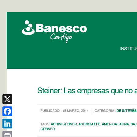
INSTIT
Steiner: Las empresas que no a
X
PUBLICADO : 18 MARZO, 2014
CATEGORIA :
DE INTERÉS
Facebook
TAGS:
ACHIM STEINER
,
AGENCIA EFE
,
AMÉRICA LATINA
,
BAJ
STEINER
LinkedIn