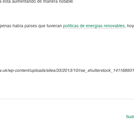
ya está aumentando de manera notable.
apenas había países que tuvieran
políticas de energías renovables
, ho
gov.uk/wp-content/uploads/sites/33/2013/10/rse_shutterstock_14116893
Sud