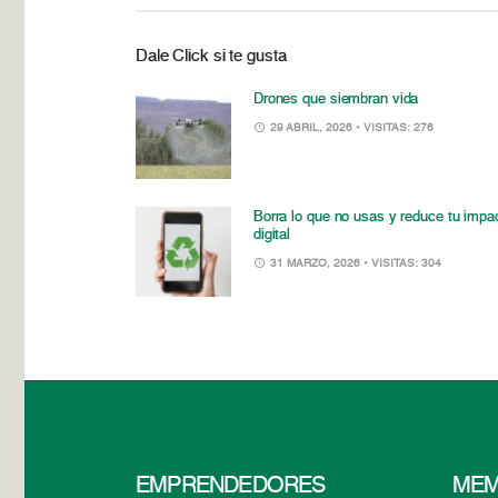
Dale Click si te gusta
Drones que siembran vida
29 ABRIL, 2026
• VISITAS: 276
Borra lo que no usas y reduce tu impa
digital
31 MARZO, 2026
• VISITAS: 304
EMPRENDEDORES
MEM