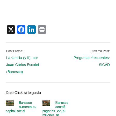
X
Facebook
LinkedIn
Print
Post Previo:
Proximo Post:
La familia (y II), por
Preguntas frecuentes:
Juan Carlos Escotet
SICAD
(Banesco)
Dale Click si te gusta
Banesco
Banesco
aumenta su
acordó
capital social
pagar bs. 22,99
millones en